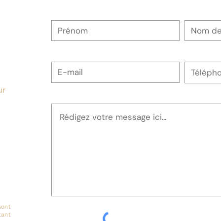
Prénom
Nom de f
E-mail
Téléphon
ur
Votre message
sont
tant