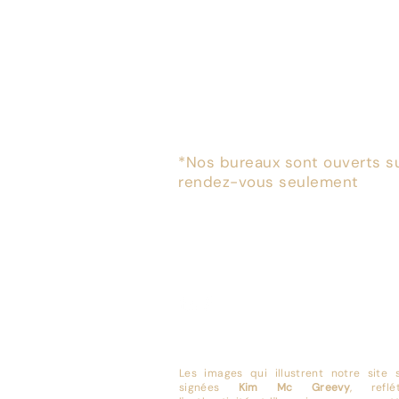
111, rue Chabanel O. #440
Montréal, Québec H2N 1C8
*Nos bureaux sont ouverts s
rendez-vous seulement
(438) 838-6638
info@cabinetdux.co
m
Les images qui illustrent notre site 
signées
Kim Mc Greevy
, reflé